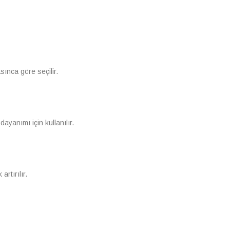
ınca göre seçilir.
ayanımı için kullanılır.
rtırılır.